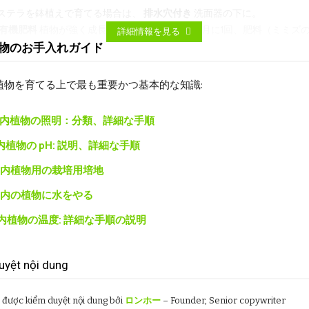
ステラを鉢植えで育てる場合は、
排水穴付き
洗面器の下に。
有機肥料
植物が強く成長するためには、1～2か月に1回、肥料（ミミズ
詳細情報を見る
料、緩効性肥料など）を与えます。
物のお手入れガイド
適切な照明
モンステラ・デリシオーサ var.シエラナ
植物を育てる上で最も重要かつ基本的な知識:
内植物の照明：分類、詳細な手順
光、中～強
（明るい間接光）がベストです！
内植物の pH: 説明、詳細な手順
内植物用の栽培用培地
詳細:
：
カーテンの付いた窓の近く、拡散光のある場所に置きます。
内の植物に水をやる
れるもの:
光が少ないと葉の成長が遅くなる場合があります。
る：
強い直射日光（特に正午）は葉を焼いて茶色い斑点を引き起こす可
内植物の温度: 詳細な手順の説明
。
：
uyệt nội dung
通常よりも小さく、裂け目が少ない場合（スプリットリーフモンステラ
 được kiểm duyệt nội dung bởi
ロンホー
– Founder, Senior copywriter
、植物に光が不足している可能性があります。