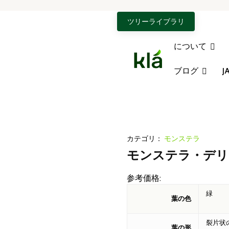
KLA - リーフのホーム
ツリーライブラリ
について
ブログ
J
カテゴリ：
モンステラ
モンステラ・デリシ
）
参考価格:
緑
葉の色
裂片状
葉の形