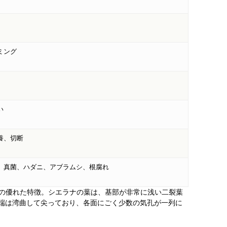
ミング
い
養、切断
、真菌、ハダニ、アブラムシ、根腐れ
r. の優れた特徴。シエラナの葉は、基部が非常に浅い二裂葉
端は湾曲して尖っており、各面にごく少数の気孔が一列に