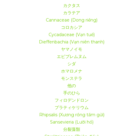
風やエアコンの直接吹き込みを避ける
（扇風機やエアコンは葉を乾燥さ
カクタス
ます）。
カラテア
季節には植物を屋外に放置しないでください。
気温が15℃を下回った場
Cannaceae (Dong riềng)
ぎる場合（30℃以上）、
水やりを増やし、霧吹きで水を吹きかけたり、
コロカシア
イの近くに置いたりして湿度を上げましょう。
Cycadaceae (Vạn tuế)
の影響を受ける植物の兆候:
Dieffenbachia (Vạn niên thanh)
る:
葉が黄色くなったり、垂れ下がったりします。
ヤマノイモ
バーヒート：
葉には茶色い斑点がつき、土がまだ湿っているのにすぐに
エピプレムヌム
す。
シダ
ホマロメナ
水
与える
モンステラ・デリシオーサ var.シエラナ
モンステラ
他の
手のひら
フィロデンドロン
テラは、湿っているが水浸しではない土壌を好みます。理想的な水やり
プラティケリウム
約2〜3cm）が乾いたら、再度水をあげます。
.
Rhipsalis (Xương rồng tầm gửi)
則:
Sansevieria (Lưỡi hổ)
灌漑
鉢の底から水が流れ出て、根が十分な水を吸収できるようになるま
分裂藻類
。