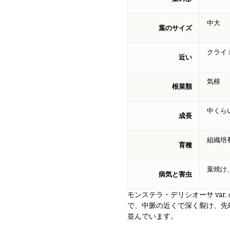
中大
葉のサイズ
クライ
近い
気根
根菜類
中くら
成長
組織培
育種
葉焼け
病気と害虫
モンステラ・デリシオーサ va
で、中脈の近くで深く裂け、先
並んでいます。