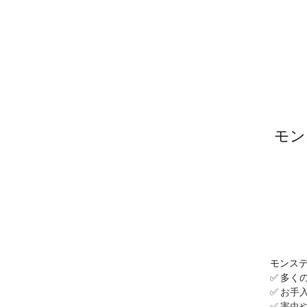
モン
モンス
✅ 多く
✅ お手
✅ 害