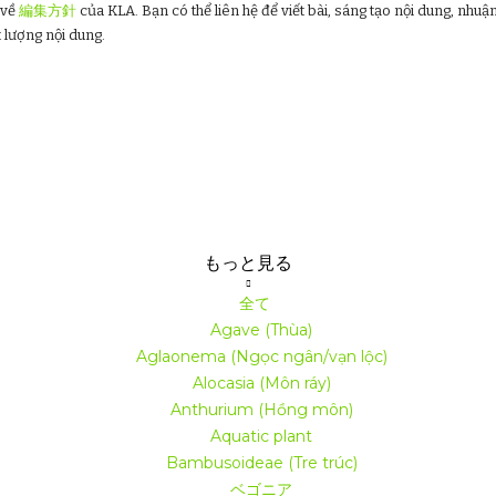
 về
編集方針
của KLA. Bạn có thể liên hệ để viết bài, sáng tạo nội dung, nhuận
部屋に置く場合は、LED植物ライト（
成長ライト
) までサポートをお願
 lượng nội dung.
中の理想的な場所:
近く
東か西か
（ライトカーテン付き）。
南向きの場合は、窓を遠くに設置するか、光フィルターを設置する必要
温度
適している
木
モンステラ
もっと見る
全て
ステラの理想的な温度:
18 - 30℃
Agave (Thùa)
Aglaonema (Ngọc ngân/vạn lộc)
テラは温暖な熱帯気候を好み、
耐寒性がない
.
Alocasia (Môn ráy)
Anthurium (Hồng môn)
下がった場合
10℃
植物は寒冷ショックを起こし、成長が止まったり、葉
ことがあります。
Aquatic plant
Bambusoideae (Tre trúc)
を健康に保つための注意事項:
ベゴニア