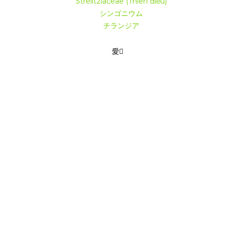
Strelitziaceae (Thiên điểu)
りの前に土壌の水分をチェックする
指を刺すか、テストストリップを使
シンゴニウム
チランジア
は水やりを減らす
土が完全に乾いたときにのみ水をあげてください。
やりすぎを避ける
なぜなら、水浸しや根腐れを起こしやすいからです。
愛
っている場合は、水やりが多すぎる可能性があります。
何回水をあげればいいですか？
季節:
週1～2回
7～10日/回
で栽培する場合（水耕栽培）：
水が濁らないように、週に1～2回水を交
い。
湿度
与える
木
モンステラ
テラは熱帯雨林原産なので、湿度の高い環境を好みます。