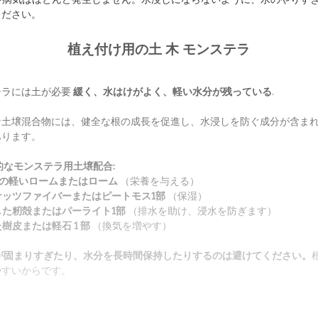
ください。
植え付け用の土
木
モンステラ
テラには土が必要
緩く、水はけがよく、軽い水分が残っている
.
な土壌混合物には、健全な根の成長を促進し、水浸しを防ぐ成分が含ま
あります。
的なモンステラ用土壌配合:
分の軽いロームまたはローム
（栄養を与える）
ナッツファイバーまたはピートモス1部
（保湿）
した籾殻またはパーライト1部
（排水を助け、浸水を防ぎます）
樹皮または軽石 1 部
（換気を増やす）
が固まりすぎたり、水分を長時間保持したりするのは避けてください。
やすいからです。
：