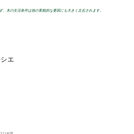
ぎず、木の生活条件は他の客観的な要因にも大きく左右されます。
法シエ
ぎには注