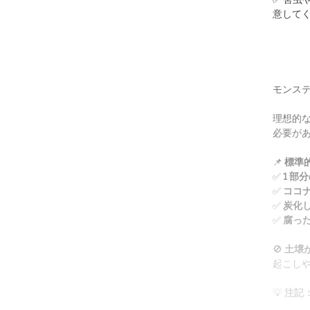
意して
モンス
理想的
必要が
📌
標準
✅
1 部
✅
ココ
✅
炭化
✅
腐った
🚫
土壌
起こし
💡
注記