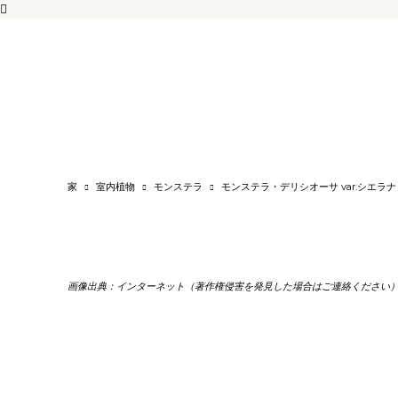
家
室内植物
モンステラ
モンステラ・デリシオーサ var.シエラナ
画像出典：インターネット（著作権侵害を発見した場合はご連絡ください