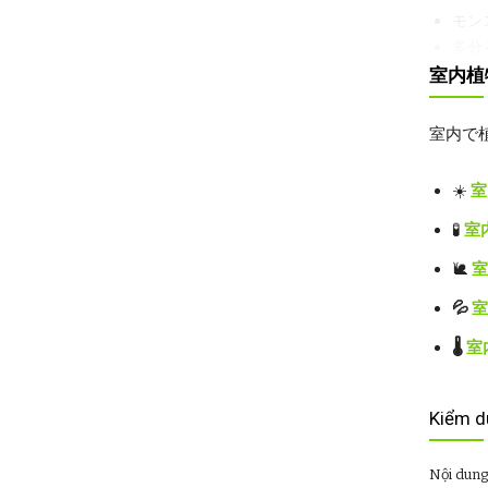
モン
多分
の肥
室内植
室内で
☀️
室
🔆
間接
🧪
室
🐌
室
📌
照明の
✅
最高
💦
室
✅
耐えら
✅
避け
🌡️
室
ります
💡
注記
Kiểm d
葉が
Nội dung
合）