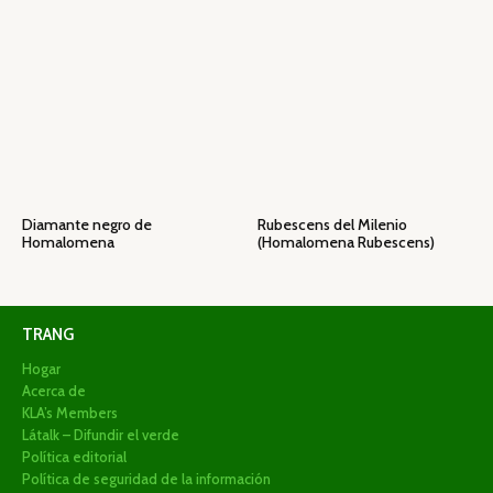
Diamante negro de
Rubescens del Milenio
Homalomena
(Homalomena Rubescens)
TRANG
Hogar
Acerca de
KLA’s Members
Látalk – Difundir el verde
Política editorial
Política de seguridad de la información