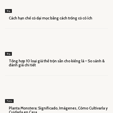
Blog
Cách hạn chế cỏ dại mọc bằng cách trồng cỏ có ích
Blog
Tổng hợp 10 loại giá thể trộn sẵn cho kiểng lá – So sánh &
đánh giá chi tiết
Planta
Planta Monstera: Significado, Imágenes, Cómo Cultivarla y
Cuidarla en Casa