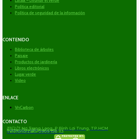
Látalk – Difundir el verde
Política editorial
Política de seguridad de la información
CONTENIDO
Biblioteca de árboles
Paisaje
Productos de jardinería
Libros electrónicos
Lugar verde
Video
ENLACE
VnCarbon
CONTACTO
311/2/7 Nơ Trang Long, P.Bình Lợi Trung, TP.HCM
homeofleaf@gmail.com
Teléfono/Zalo: 0909 156 113