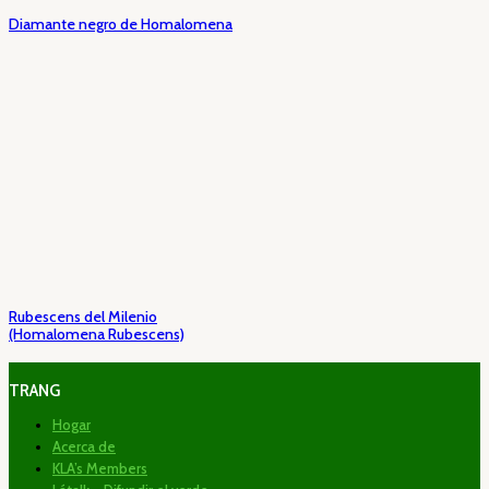
Diamante negro de Homalomena
Rubescens del Milenio
(Homalomena Rubescens)
TRANG
Hogar
Acerca de
KLA’s Members