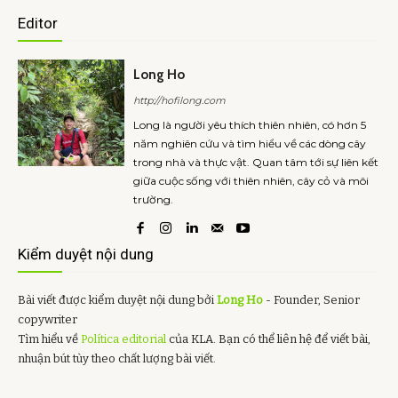
Editor
Long Ho
http://hofilong.com
Long là người yêu thích thiên nhiên, có hơn 5
năm nghiên cứu và tìm hiểu về các dòng cây
trong nhà và thực vật. Quan tâm tới sự liên kết
giữa cuộc sống với thiên nhiên, cây cỏ và môi
trường.
Kiểm duyệt nội dung
Bài viết được kiểm duyệt nội dung bởi
Long Ho
- Founder, Senior
copywriter
Tìm hiểu về
Política editorial
của KLA. Bạn có thể liên hệ để viết bài,
nhuận bút tùy theo chất lượng bài viết.