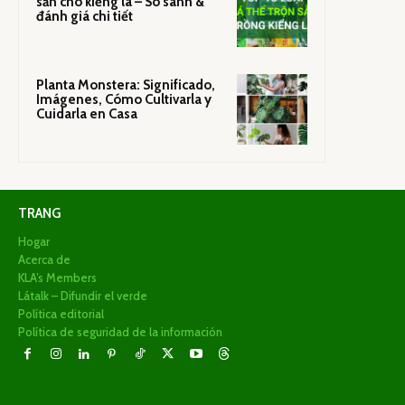
sẵn cho kiểng lá – So sánh &
đánh giá chi tiết
Planta Monstera: Significado,
Imágenes, Cómo Cultivarla y
Cuidarla en Casa
TRANG
Hogar
Acerca de
KLA’s Members
Látalk – Difundir el verde
Política editorial
Política de seguridad de la información