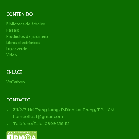
Las raíces no absorben agua incluso cuando el suelo
CONTENIDO
está húmedo.
Biblioteca de árboles
Paisaje
🚫
Demasiado caluroso y seco
:
Productos de jardinería
Libros electrónicos
Las hojas están marchitas pero el suelo todavía está
Lugar verde
húmedo.
Video
Los bordes de las hojas están secos, quebradizos y
ENLACE
curvados hacia adentro.
VnCarbon
Agua
dar
árbol
Filodendro Patriciae
CONTACTO
311/2/7 Nơ Trang Long, P.Bình Lợi Trung, TP.HCM
homeofleaf@gmail.com
Philodendron Patriciae es originaria de los bosques
tropicales de América del Sur, por lo que la planta
Teléfono/Zalo: 0909 156 113
Prefiere un suelo ligeramente húmedo pero no tolera el
encharcamiento.
Un riego adecuado ayudará a que la