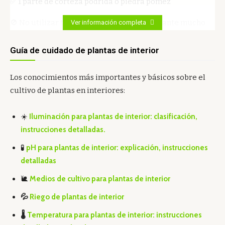
✅ 1 parte de corteza podrida o piedra pómez
🚫 No utilizar tierra que retenga agua durante mucho
Ver información completa
tiempo o que esté compactada.
Guía de cuidado de plantas de interior
💡
Nota:
Si está cultivando filodendro en una maceta, asegúrese de
Los conocimientos más importantes y básicos sobre el
con orificio de drenaje
debajo de la cuenca.
cultivo de plantas en interiores:
Tal vez
fertilizante orgánico
(humus de lombriz, estiércol
de pescado o fertilizante de liberación lenta) una vez cada
☀️
Iluminación para plantas de interior: clasificación,
1-2 meses para que la planta crezca con fuerza.
instrucciones detalladas.
🧪
pH para plantas de interior: explicación, instrucciones
Iluminación adecuada para
Planta
detalladas
Philodendron Patriciae
🐌
Medios de cultivo para plantas de interior
💦
Riego de plantas de interior
📌
Detalles sobre la luz
:
🌡️
Temperatura para plantas de interior: instrucciones